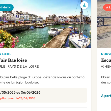
N MAIN
À 
A LOIRE
NOUVE
’air Bauloise
Esca
LE, PAYS DE LA LOIRE
HE
a plus belle plage d'Europe, détendez-vous ou partez à
Plaisi
rte de la région bauloise.
des su
0/05/2026 au 06/06/2026
A part
iption avant le 28/04/2026