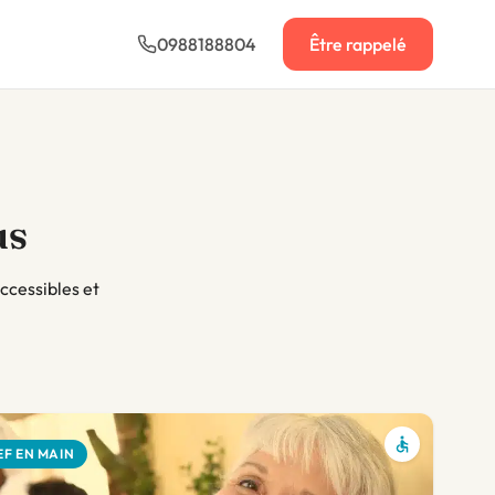
0988188804
Être rappelé
us
ccessibles et
EF EN MAIN