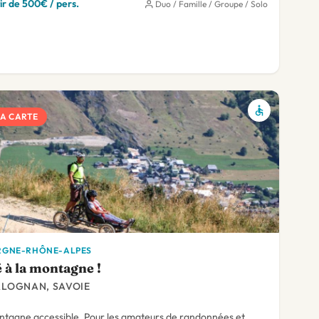
ir de 500€ / pers.
Duo / Famille / Groupe / Solo
LA CARTE
RGNE-RHÔNE-ALPES
é à la montagne !
ALOGNAN, SAVOIE
tagne accessible. Pour les amateurs de randonnées et