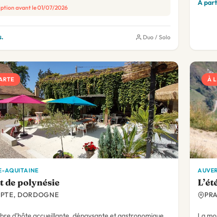
A part
iption avant le 01/07/2026
.
Duo / Solo
CARTE
À 
-AQUITAINE
AUVE
t de polynésie
L’ét
PTE, DORDOGNE
PR
re d'hôte accueillante, dépaysante et gastronomique.
La mon