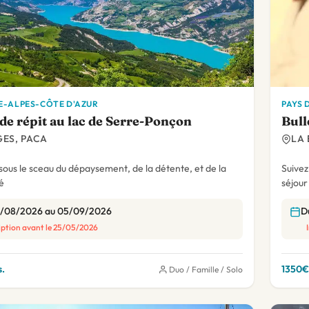
-ALPES-CÔTE D'AZUR
PAYS 
de répit au lac de Serre-Ponçon
Bull
ES, PACA
LA 
sous le sceau du dépaysement, de la détente, et de la
Suivez
té
séjour
9/08/2026 au 05/09/2026
D
iption avant le 25/05/2026
.
1350€ 
Duo / Famille / Solo