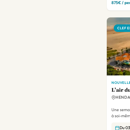
875€ / pe
CLEF E
NOUVELLE
L’air d
HENDA
Une semain
à soi-mêm
Du 03