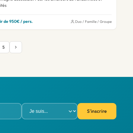
ités
ir de 950€ / pers.
Duo / Famille / Groupe
5
S'inscrire