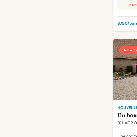
Inscr
875€/pers
À LA 
NOUVELLE
Un bou
LACRO
Une chamb