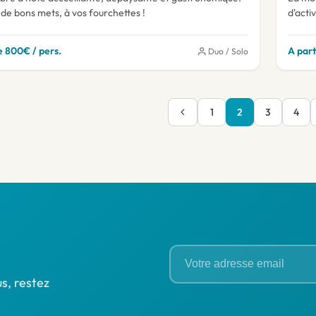
de bons mets, à vos fourchettes !
d'activ
e 800€ / pers.
A part
Duo / Solo
1
2
3
4
s, restez