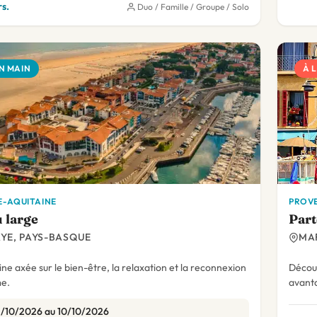
rs.
Duo / Famille / Groupe / Solo
N MAIN
À 
-AQUITAINE
PROVE
u large
Part
YE, PAYS-BASQUE
MAR
e axée sur le bien-être, la relaxation et la reconnexion
Découv
e.
avanta
/10/2026 au 10/10/2026