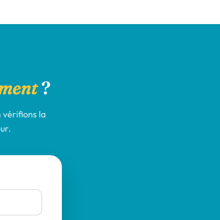
ement
?
 vérifions la
ur.