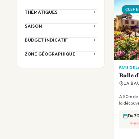
CLEF E
THÉMATIQUES
SAISON
BUDGET INDICATIF
ZONE GÉOGRAPHIQUE
PAYS DE L
Bulle d
LA BAU
A 50m de l
la découve
Du 3
Inscr