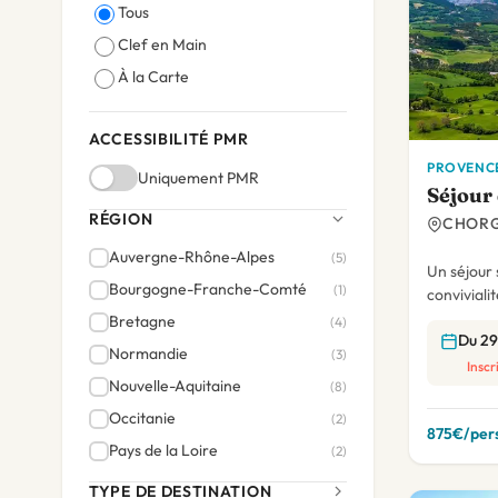
Tous
Clef en Main
À la Carte
ACCESSIBILITÉ PMR
PROVENCE
Uniquement PMR
Séjour 
RÉGION
CHORG
Auvergne-Rhône-Alpes
(5)
Un séjour 
Bourgogne-Franche-Comté
(1)
conviviali
Bretagne
(4)
Du 2
Normandie
(3)
Inscr
Nouvelle-Aquitaine
(8)
Occitanie
(2)
875€/pers
Pays de la Loire
(2)
Provence-Alpes-Côte d'Azur
(7)
TYPE DE DESTINATION