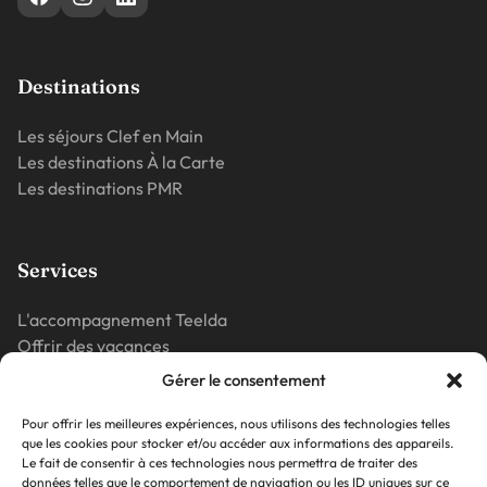
Destinations
Les séjours Clef en Main
Les destinations À la Carte
Les destinations PMR
Services
L'accompagnement Teelda
Offrir des vacances
Vos questions
Gérer le consentement
La presse parle de nous
Pour offrir les meilleures expériences, nous utilisons des technologies telles
que les cookies pour stocker et/ou accéder aux informations des appareils.
Le fait de consentir à ces technologies nous permettra de traiter des
Blog
données telles que le comportement de navigation ou les ID uniques sur ce