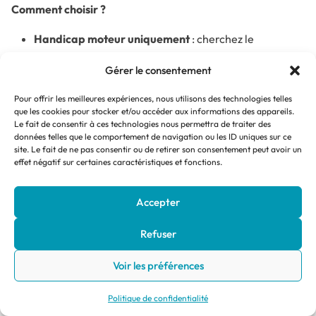
Comment choisir ?
Handicap moteur uniquement
: cherchez le
pictogramme correspondant. Vérifiez si
Gérer le consentement
l’établissement propose également du matériel
médical (lit médicalisé, lève-personne…).
Pour offrir les meilleures expériences, nous utilisons des technologies telles
que les cookies pour stocker et/ou accéder aux informations des appareils.
Handicap moteur + cognitif
(par exemple, personne
Le fait de consentir à ces technologies nous permettra de traiter des
âgée avec Alzheimer en fauteuil) : cherchez les
données telles que le comportement de navigation ou les ID uniques sur ce
site. Le fait de ne pas consentir ou de retirer son consentement peut avoir un
pictogrammes des handicaps moteur ET mental.
effet négatif sur certaines caractéristiques et fonctions.
L’environnement doit être à la fois physiquement
accessible et rassurant cognitivement.
Accepter
Handicap visuel + auditif
: cherchez les
pictogrammes des handicaps visuels et auditifs. Rare,
Refuser
mais essentiel pour les personnes sourdes-aveugles
Voir les préférences
ou ayant des troubles sensoriels multiples.
Politique de confidentialité